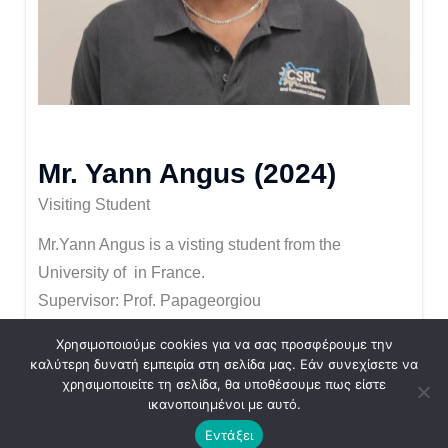
Mr. Yann Angus (2024)
Visiting Student
Mr.Yann Angus is a visting student from the
University of in France.
Supervisor: Prof. Papageorgiou
Χρησιμοποιούμε cookies για να σας προσφέρουμε την
email: yann.angus[at]etudiant.univ-rennes.fr
καλύτερη δυνατή εμπειρία στη σελίδα μας. Εάν συνεχίσετε να
χρησιμοποιείτε τη σελίδα, θα υποθέσουμε πως είστε
ικανοποιημένοι με αυτό.
Εντάξει